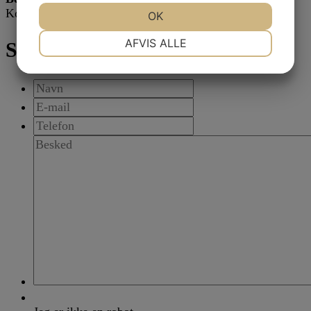
Kontant, MobilePay og
Finansiering
JA
NEJ
OK
JA
NEJ
NØDVENDIGE
PRÆFERENCER
AFVIS ALLE
Skriv til os
JA
NEJ
JA
NEJ
MARKETING
STATISTIK