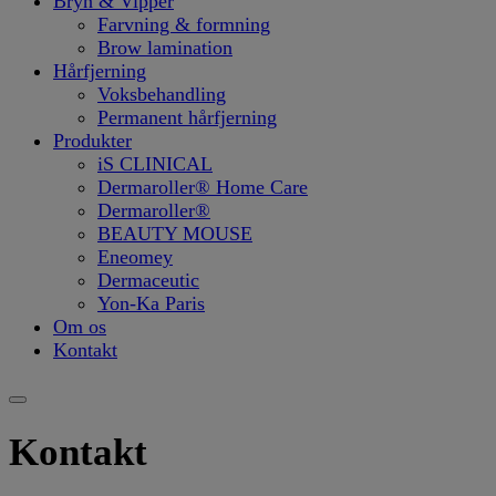
Bryn & Vipper
Farvning & formning
Brow lamination
Hårfjerning
Voksbehandling
Permanent hårfjerning
Produkter
iS CLINICAL
Dermaroller® Home Care
Dermaroller®
BEAUTY MOUSE
Eneomey
Dermaceutic
Yon-Ka Paris
Om os
Kontakt
Kontakt