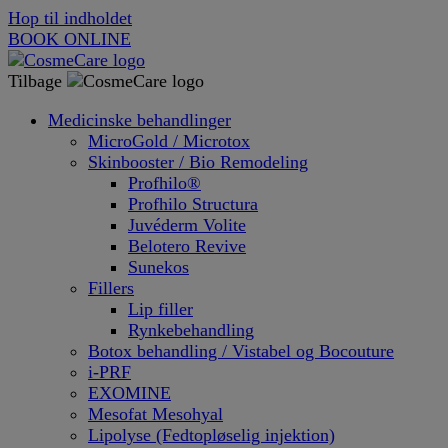
Hop til indholdet
BOOK ONLINE
Tilbage
Medicinske behandlinger
MicroGold / Microtox
Skinbooster / Bio Remodeling
Profhilo®
Profhilo Structura
Juvéderm Volite
Belotero Revive
Sunekos
Fillers
Lip filler
Rynkebehandling
Botox behandling / Vistabel og Bocouture
i-PRF
EXOMINE
Mesofat Mesohyal
Lipolyse (Fedtopløselig injektion)