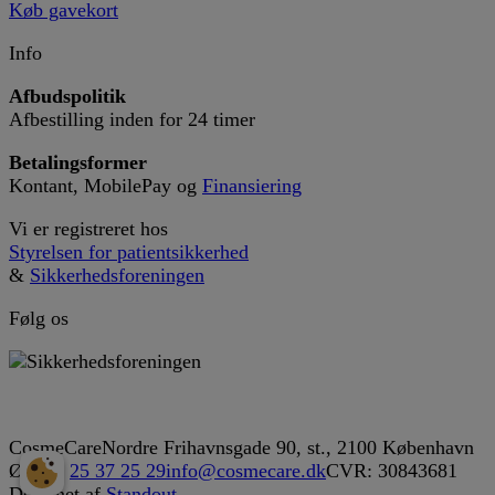
Køb gavekort
Info
Afbudspolitik
Afbestilling inden for 24 timer
Betalingsformer
Kontant, MobilePay og
Finansiering
Vi er registreret hos
Styrelsen for patientsikkerhed
&
Sikkerhedsforeningen
Følg os
CosmeCare
Nordre Frihavnsgade 90, st.
,
2100 København
Ø
Tlf.:
25 37 25 29
info@cosmecare.dk
CVR: 30843681
Designet af
Standout