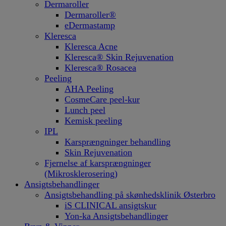
Dermaroller
Dermaroller®
eDermastamp
Kleresca
Kleresca Acne
Kleresca® Skin Rejuvenation
Kleresca® Rosacea
Peeling
AHA Peeling
CosmeCare peel-kur
Lunch peel
Kemisk peeling
IPL
Karsprængninger behandling
Skin Rejuvenation
Fjernelse af karsprængninger
(Mikrosklerosering)
Ansigtsbehandlinger
Ansigtsbehandling på skønhedsklinik Østerbro
iS CLINICAL ansigtskur
Yon-ka Ansigtsbehandlinger