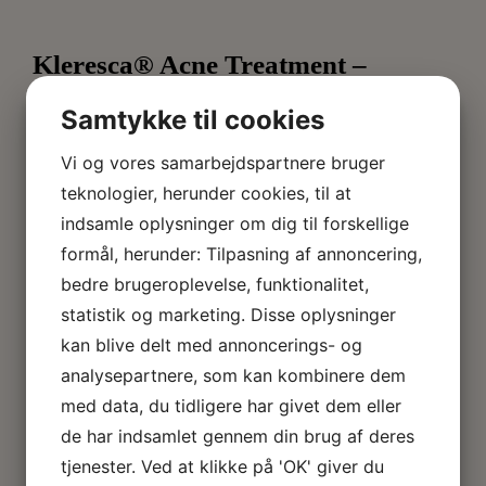
Kleresca® Acne Treatment –
Langtidsvirkende effekt
Samtykke til cookies
Du bør kunne se synlige forbedringer af din hud
efterhånden som de dybere lag reagerer. Huden
Vi og vores samarbejdspartnere bruger
kommer i balance og genoprettes i løbet af
teknologier, herunder cookies, til at
behandlingen (normalt mellem uge 4 og 6).
indsamle oplysninger om dig til forskellige
Når behandlingen er afsluttet, fortsætter huden med
formål, herunder: Tilpasning af annoncering,
at arbejde og du kan forvente at opleve yderligere
forbedringer.
bedre brugeroplevelse, funktionalitet,
statistik og marketing. Disse oplysninger
Der kræves 12 behandlinger i 6 uger (2 behandlinger
kan blive delt med annoncerings- og
hver uge)
analysepartnere, som kan kombinere dem
med data, du tidligere har givet dem eller
Kleresca® Acne Treatment er egnet til patienter med
moderat til svær akne, i særdeleshed patienter med
de har indsamlet gennem din brug af deres
betændte læsioner. Behandlingen kan udføres i
tjenester. Ved at klikke på 'OK' giver du
ansigtet, samt på ryggen og brystet. Bestil tid til en