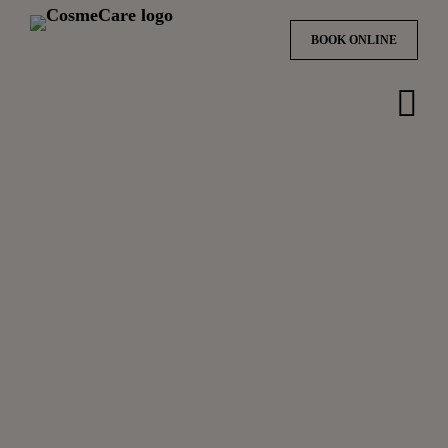
BOOK ONLINE
Hop
til
indholdet