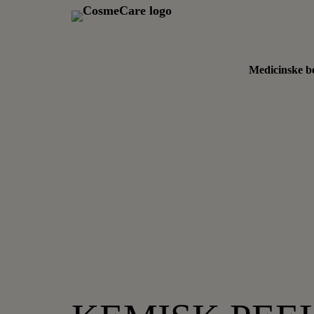
Medicinske b
Hop
til
indholdet