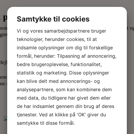
 peeling
Samtykke til cookies
g, som du med fordel kan vælge mellem, hvis du oplever mat o
Vi og vores samarbejdspartnere bruger
igtet. Herunder hører:
teknologier, herunder cookies, til at
indsamle oplysninger om dig til forskellige
formål, herunder: Tilpasning af annoncering,
ejl)
bedre brugeroplevelse, funktionalitet,
statistik og marketing. Disse oplysninger
emisk peel og blive klogere på, hvad de enkelte typer kan
kan blive delt med annoncerings- og
ne med opklaring, hvis der skulle være spørgsmål til
analysepartnere, som kan kombinere dem
med data, du tidligere har givet dem eller
de har indsamlet gennem din brug af deres
tjenester. Ved at klikke på 'OK' giver du
samtykke til disse formål.