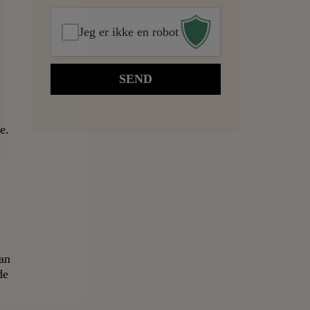
Jeg er ikke en robot
e.
an
de