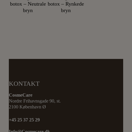
botox – Neutrale
botox – Rynkede
bryn
bryn
KONTAKT
CosmeCare
Nordre Frihavnsgade 90, st.
2100 København Ø
+45 25 37 25 29
Info@Cosmecare.dk