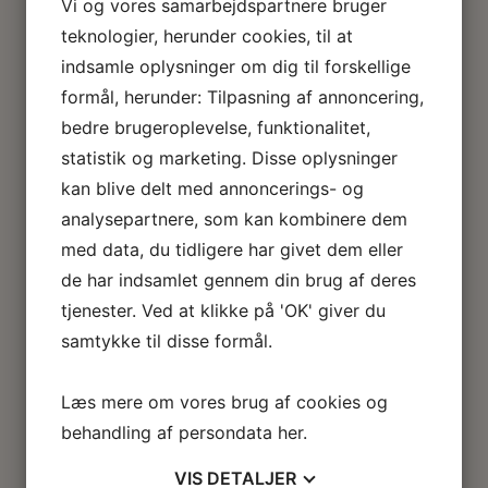
Vi og vores samarbejdspartnere bruger
Rabat ved flere områder i samme behandling
teknologier, herunder cookies, til at
indsamle oplysninger om dig til forskellige
Hvilke områder kan behandles?
formål, herunder: Tilpasning af annoncering,
Botox / Vistabel® behandling i København
bedre brugeroplevelse, funktionalitet,
En Botox/Vistabel® behandling hos CosmeCare i
statistik og marketing. Disse oplysninger
København kan blandt andet behandle
kan blive delt med annoncerings- og
bekymringsrynker-3En Botox/Vistabel® behandling
analysepartnere, som kan kombinere dem
hos CosmeCare i København kan blandt andet
behandle bekymringsrynker i panden, rynker mellem
med data, du tidligere har givet dem eller
øjenbrynene, smilerynker samt rynker omkring
de har indsamlet gennem din brug af deres
læber, næse og hage. Behandlingen kan eksempelvis
tjenester. Ved at klikke på 'OK' giver du
også bruges til behandling af hængende mundvige.
samtykke til disse formål.
Vi starter altid behandlingen med en indledende
konsultation, hvor du sættes rigtig godt ind i tingene.
Læs mere om vores brug af cookies og
Derudover kigger vi også på din hud samt lytter til
behandling af persondata
her
.
dine ønsker og behov. Derefter bliver vi enige om,
hvor vi skal sætte ind med Botox/Vistabel®
VIS
DETALJER